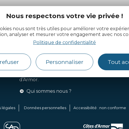
Nous respectons votre vie privée !
actualité des Côtes d’Armor
okies nous sont très utiles pour améliorer votre expéri
tion, analyser et mesurer votre engagement avec nos co
Politique de confidentialité
Côtes d’Armor Destination
refuser
Personnaliser
Tout ac
Agence de Développement
Touristique et d’Attractivité des Côtes
d’Armor.
Qui sommes nous ?
 légales
Données personnelles
Accessibilité : non conforme