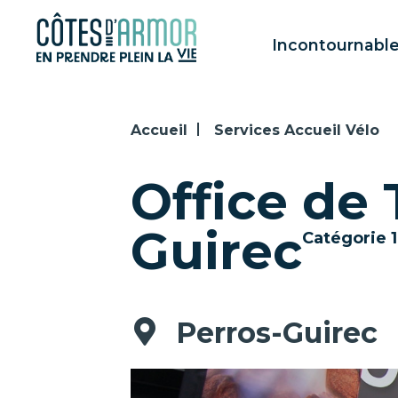
Panneau de gestion des cookies
Incontournabl
Accueil
Services Accueil Vélo
Office de
Guirec
Catégorie 1
Perros-Guirec