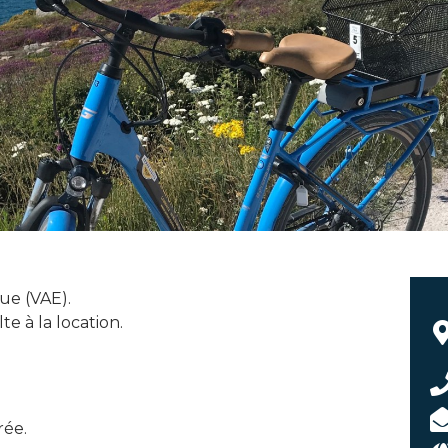
que (VAE).
e à la location.
rée.