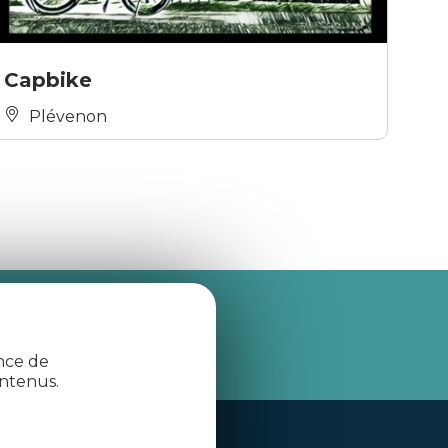
Capbike
Plévenon
je m'abonne
ence de
ntenus.