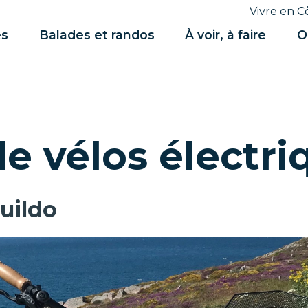
Vivre en C
es
Balades et randos
À voir, à faire
O
e vélos électri
uildo