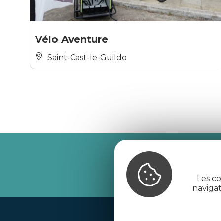
Vélo Aventure
Saint-Cast-le-Guildo
Recevez l’
Les co
naviga
Handi-tourisme