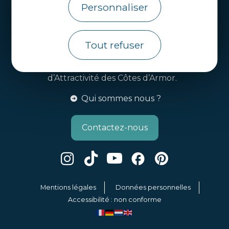
Personnaliser
Brochures
Infos pratiques
Tout refuser
Côtes d’Armor Destination
Agence de Développement Touristique et
d’Attractivité des Côtes d’Armor.
Qui sommes nous ?
Contactez-nous
Mentions légales
Données personnelles
Accessibilité : non conforme