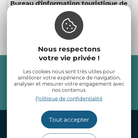
Bureau d'information touristique de
Pleumeur-Bodou
Pleumeur-Bodou
Nous respectons
votre vie privée !
Recevez l’actualité des
Les cookies nous sont très utiles pour
Côtes d’Armor
améliorer votre expérience de navigation,
analyser et mesurer votre engagement avec
nos contenus.
je m'abonne
Politique de confidentialité
Tout accepter
Handi-tourisme
Webcams