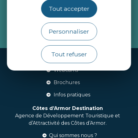
Recevez l’actualité des
Tout accepter
Côtes d’Armor
Personnaliser
je m'abonne
Tout refuser
Handi-tourisme
Webcams
Brochures
Infos pratiques
Côtes d’Armor Destination
Agence de Développement Touristique et
d’Attractivité des Côtes d’Armor.
Qui sommes nous ?