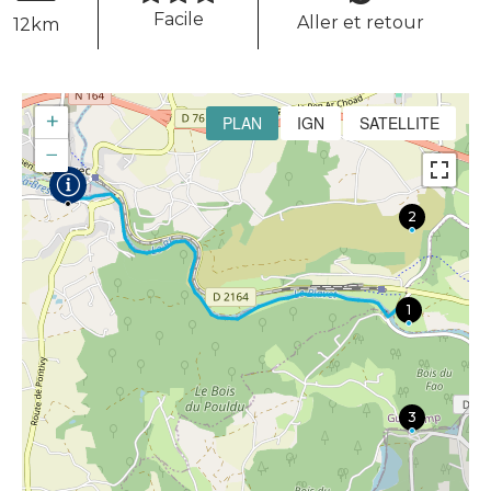
Facile
Aller et retour
12km
+
PLAN
IGN
SATELLITE
−
2
1
3