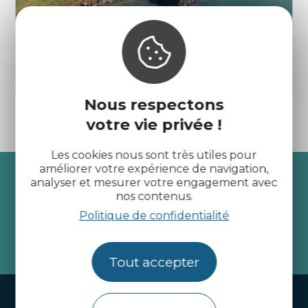
Pointe de Guilben
Paimpol
Nous respectons
votre vie privée !
Les cookies nous sont très utiles pour
améliorer votre expérience de navigation,
Recevez l’actualité des
analyser et mesurer votre engagement avec
nos contenus.
Côtes d’Armor
Politique de confidentialité
je m'abonne
Tout accepter
Handi-tourisme