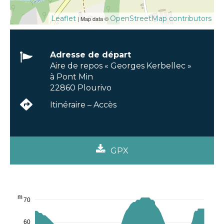
Leaflet
OpenStreetMap contributors
| Map data ©
Adresse de départ
Aire de repos « Georges Kerbellec »
à Pont Min
22860 Plourivo
Itinéraire – Accès
GPX
m
70
60