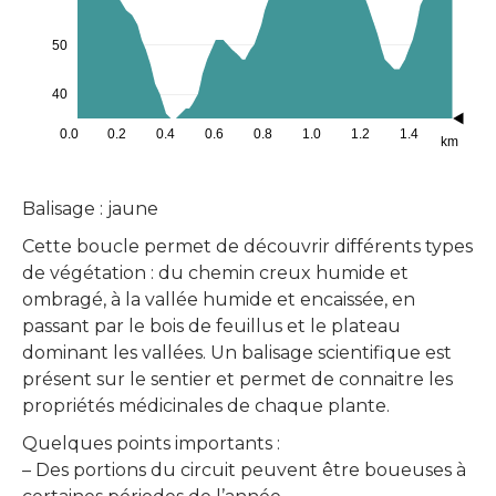
50
40
0.0
0.2
0.4
0.6
0.8
1.0
1.2
1.4
km
Balisage : jaune
Cette boucle permet de découvrir différents types
de végétation : du chemin creux humide et
ombragé, à la vallée humide et encaissée, en
passant par le bois de feuillus et le plateau
dominant les vallées. Un balisage scientifique est
présent sur le sentier et permet de connaitre les
propriétés médicinales de chaque plante.
Quelques points importants :
– Des portions du circuit peuvent être boueuses à