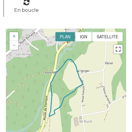
En boucle
+
PLAN
IGN
SATELLITE
−