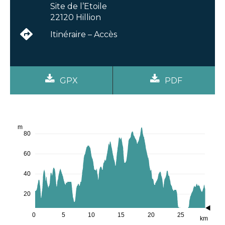
Site de l’Etoile
22120 Hillion
Itinéraire – Accès
GPX
PDF
m
80
60
40
20
0
5
10
15
20
25
km