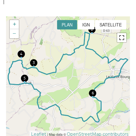
+
PLAN
IGN
SATELLITE
2
−
4
3
5
6
Leaflet
OpenStreetMap contributors
| Map data ©