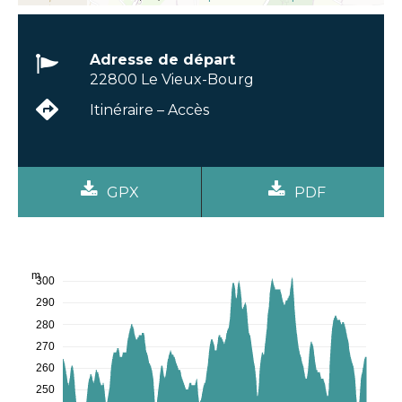
Adresse de départ
22800 Le Vieux-Bourg
Itinéraire – Accès
GPX
PDF
m
300
290
280
270
260
250