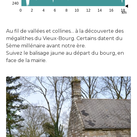
240
0
2
4
6
8
10
12
14
16
18
km
Au fil de vallées et collines… à la découverte des
mégalithes du Vieux-Bourg. Certains datent du
5ème millénaire avant notre ère.
Suivez le balisage jaune au départ du bourg, en
face de la mairie.