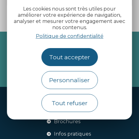
La Harmoye
Les cookies nous sont très utiles pour
améliorer votre expérience de navigation,
analyser et mesurer votre engagement avec
nos contenus.
Politique de confidentialité
Recevez l’actualité des
Côtes d’Armor
Tout accepter
je m'abonne
Personnaliser
Handi-tourisme
Tout refuser
Webcams
Brochures
Infos pratiques