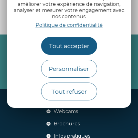
Plougrescant
améliorer votre expérience de navigation,
analyser et mesurer votre engagement avec
nos contenus.
Politique de confidentialité
Recevez l’actualité des
Tout accepter
Côtes d’Armor
Personnaliser
je m'abonne
Tout refuser
Handi-tourisme
Webcams
Brochures
Infos pratiques