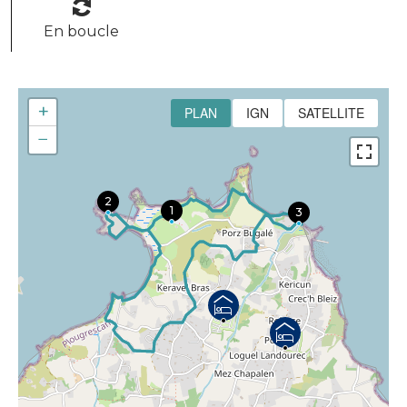
En boucle
+
PLAN
IGN
SATELLITE
−
2
1
3