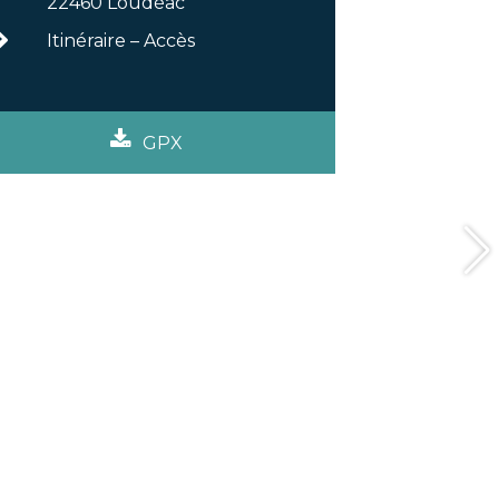
22460 Loudéac
Itinéraire – Accès
GPX