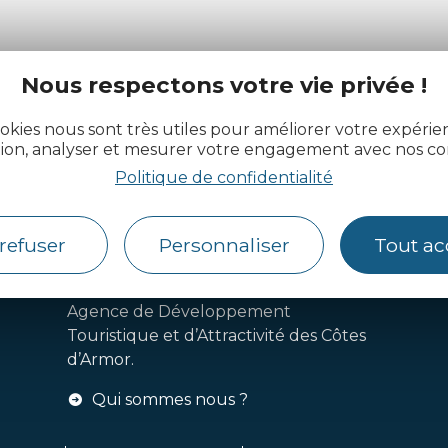
Nous respectons votre vie privée !
okies nous sont très utiles pour améliorer votre expéri
tion, analyser et mesurer votre engagement avec nos co
actualité des Côtes d’Armor
Politique de confidentialité
refuser
Personnaliser
Tout ac
Côtes d’Armor Destination
Agence de Développement
Touristique et d’Attractivité des Côtes
d’Armor.
Qui sommes nous ?