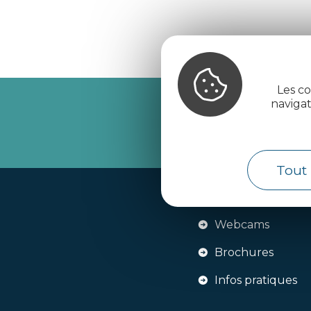
Les co
naviga
Recevez l’
Tout 
Handi-tourisme
Webcams
Brochures
Infos pratiques