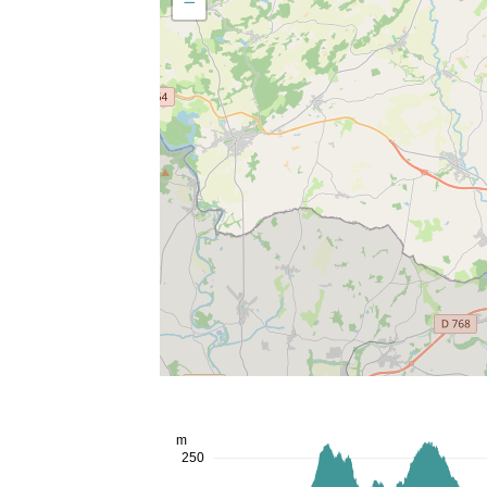
−
m
250