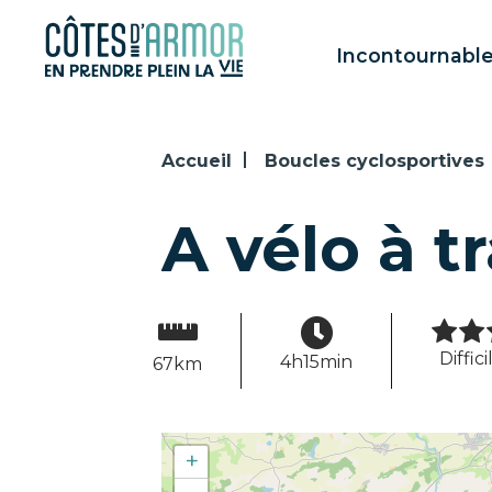
Panneau de gestion des cookies
Incontournabl
Accueil
Boucles cyclosportives
A vélo à t
Diffici
4h15min
67km
+