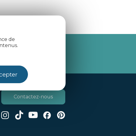
ence de
ntenus.
je m'abonne
cepter
Contactez-nous