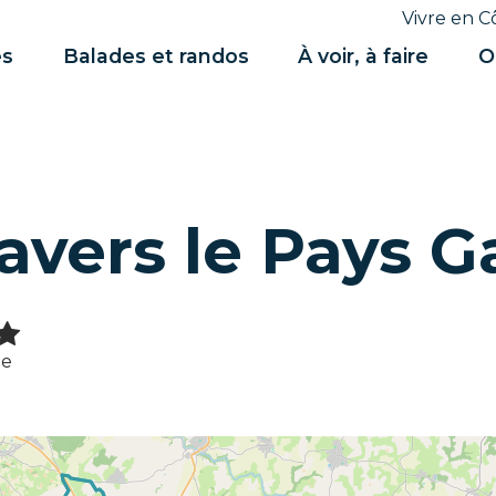
Vivre en C
es
Balades et randos
À voir, à faire
O
ravers le Pays G
le