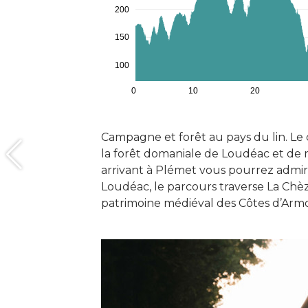
200
150
100
0
10
20
Campagne et forêt au pays du lin. Le c
la forêt domaniale de Loudéac et de r
arrivant à Plémet vous pourrez admire
Loudéac, le parcours traverse La Chèze
patrimoine médiéval des Côtes d’Armo