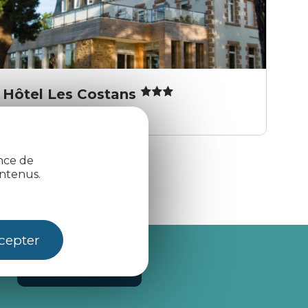
Hôtel Les Costans
Perros-Guirec
ence de
ntenus.
cepter
je m'abonne