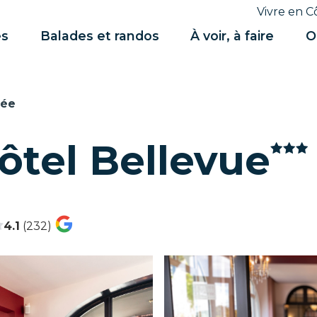
Vivre en C
es
Balades et randos
À voir, à faire
O
née
ôtel Bellevue
4.1
(232)