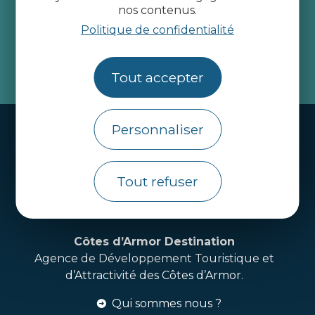
Recevez l’actualité des
nos contenus.
Côtes d’Armor
Politique de confidentialité
je m'abonne
Tout accepter
Handi-tourisme
Personnaliser
Webcams
Tout refuser
Brochures
Infos pratiques
Côtes d’Armor Destination
Agence de Développement Touristique et
d’Attractivité des Côtes d’Armor.
Qui sommes nous ?