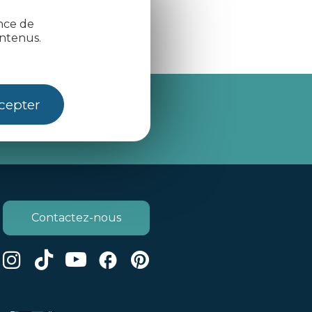
ence de
ntenus.
cepter
je m'abonne
Contactez-nous