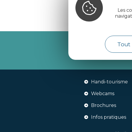
Les co
naviga
Tout 
Recevez l’
Handi-tourisme
Webcams
Brochures
Infos pratiques