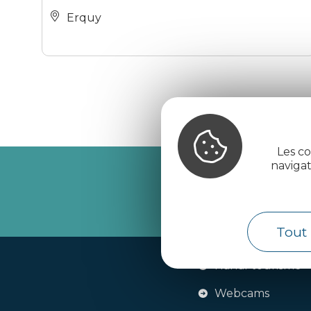
Erquy
Les co
naviga
Recevez l’
Tout 
Handi-tourisme
Webcams