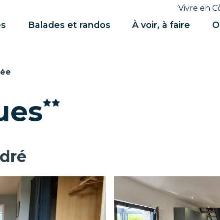
Vivre en C
es
Balades et randos
À voir, à faire
O
née
ues
dré