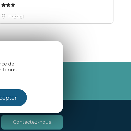
Fréhel
ence de
ntenus.
je m'abonne
cepter
Contactez-nous