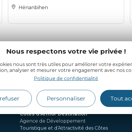
Hénanbihen
Nous respectons votre vie privée !
okies nous sont très utiles pour améliorer votre expéri
tion, analyser et mesurer votre engagement avec nos co
actualité des Côtes d’Armor
Politique de confidentialité
refuser
Personnaliser
Tout ac
Côtes d’Armor Destination
Agence de Développement
Touristique et d’Attractivité des Côtes