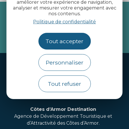
améliorer votre expérience de navigation,
analyser et mesurer votre engagement avec
Recevez l’actualité des
nos contenus.
Côtes d’Armor
Politique de confidentialité
Tout accepter
je m'abonne
Personnaliser
Handi-tourisme
Webcams
Tout refuser
Brochures
Infos pratiques
Côtes d’Armor Destination
Agence de Développement Touristique et
d’Attractivité des Côtes d’Armor.