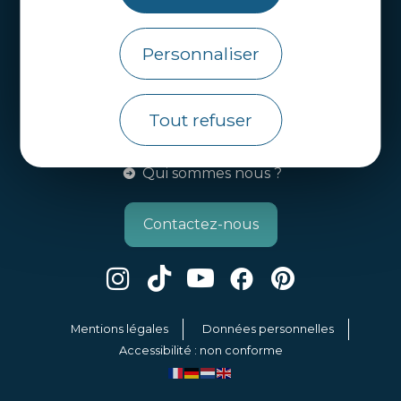
Brochures
Personnaliser
Infos pratiques
Côtes d’Armor Destination
Agence de Développement Touristique et
Tout refuser
d’Attractivité des Côtes d’Armor.
Qui sommes nous ?
Contactez-nous
Mentions légales
Données personnelles
Accessibilité : non conforme