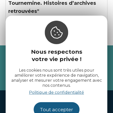
Tournemine. Histoires d’archives
retrouvées"
Plédéliac
Nous respectons
Recevez l’actualité des
votre vie privée !
Côtes d’Armor
Les cookies nous sont très utiles pour
améliorer votre expérience de navigation,
je m'abonne
analyser et mesurer votre engagement avec
nos contenus.
Politique de confidentialité
Handi-tourisme
Webcams
Tout accepter