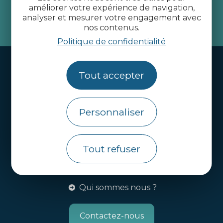
améliorer votre expérience de navigation,
analyser et mesurer votre engagement avec
je m'abonne
nos contenus.
Politique de confidentialité
Handi-tourisme
Tout accepter
Webcams
Brochures
Personnaliser
Infos pratiques
Côtes d’Armor Destination
Tout refuser
Agence de Développement Touristique et
d’Attractivité des Côtes d’Armor.
Qui sommes nous ?
Contactez-nous