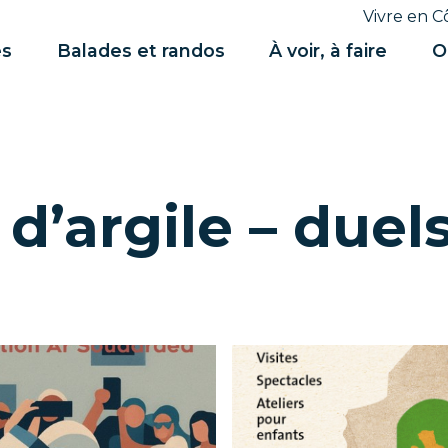
Vivre en C
es
Balades et randos
À voir, à faire
O
 d’argile – duel
os »