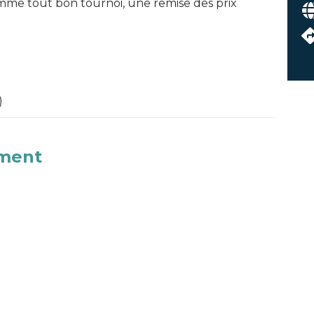
mme tout bon tournoi, une remise des prix
)
ement