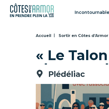
Panneau de gestion des cookies
Incontournabl
Accueil
Sortir en Côtes d’Armor
« Le Talon
champs cl
Plédéliac