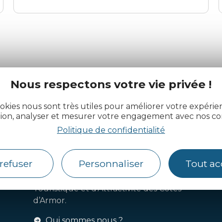
Nous respectons votre vie privée !
actualité des Côtes d’Armor
okies nous sont très utiles pour améliorer votre expéri
tion, analyser et mesurer votre engagement avec nos co
Politique de confidentialité
refuser
Personnaliser
Tout ac
Côtes d’Armor Destination
Agence de Développement
Touristique et d’Attractivité des Côtes
d’Armor.
Qui sommes nous ?