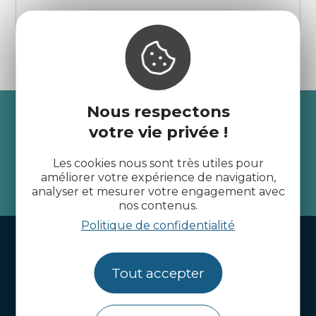
Dinan
Nous respectons
Recevez l’actualité des
votre vie privée !
Côtes d’Armor
Les cookies nous sont très utiles pour
améliorer votre expérience de navigation,
je m'abonne
analyser et mesurer votre engagement avec
nos contenus.
Politique de confidentialité
Handi-tourisme
Webcams
Tout accepter
Brochures