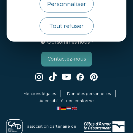
Infos pratiques
Personnaliser
Côtes d’Armor Destination
Agence de Développement Touristique et
Tout refuser
d’Attractivité des Côtes d’Armor.
Qui sommes nous ?
Contactez-nous
Mentions légales
Données personnelles
Accessibilité : non conforme
association partenaire de