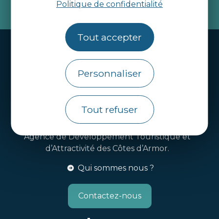
Politique de confidentialité
je m'abonne
Tout accepter
Handi-tourisme
Webcams
Personnaliser
Brochures
Infos pratiques
Tout refuser
Côtes d’Armor Destination
Agence de Développement Touristique et
d’Attractivité des Côtes d’Armor.
Qui sommes nous ?
Contactez-nous