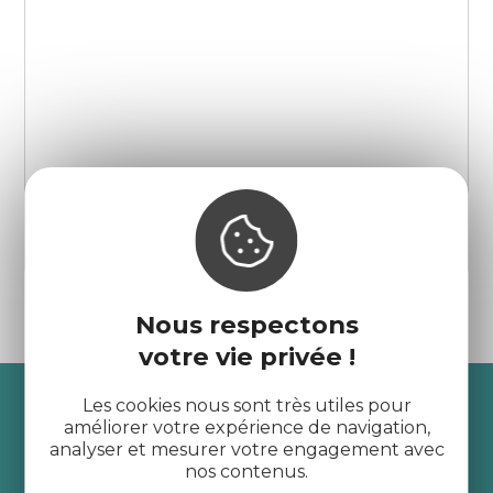
Champignons des sous-bois
Pleudaniel
Nous respectons
votre vie privée !
Recevez l’actualité des
Les cookies nous sont très utiles pour
améliorer votre expérience de navigation,
Côtes d’Armor
analyser et mesurer votre engagement avec
nos contenus.