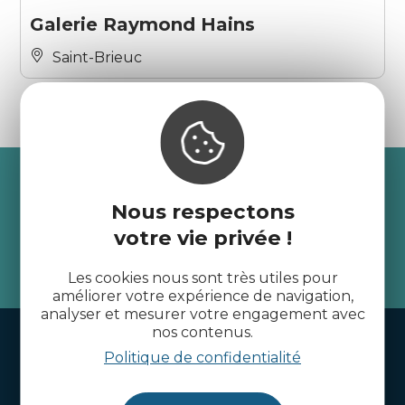
Galerie Raymond Hains
Saint-Brieuc
Recevez l’actualité des
Côtes d’Armor
Nous respectons
votre vie privée !
je m'abonne
Les cookies nous sont très utiles pour
améliorer votre expérience de navigation,
analyser et mesurer votre engagement avec
nos contenus.
Handi-tourisme
Politique de confidentialité
Webcams