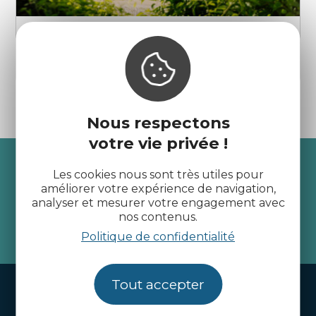
Port du Châtelet
Saint-Jacut-de-la-Mer
Nous respectons
votre vie privée !
Recevez l’actualité des
Les cookies nous sont très utiles pour
Côtes d’Armor
améliorer votre expérience de navigation,
analyser et mesurer votre engagement avec
nos contenus.
je m'abonne
Politique de confidentialité
Tout accepter
Handi-tourisme
Webcams