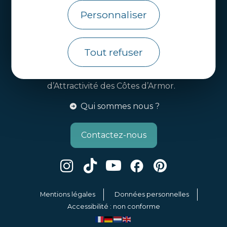
Personnaliser
Brochures
Infos pratiques
Tout refuser
Côtes d’Armor Destination
Agence de Développement Touristique et
d’Attractivité des Côtes d’Armor.
Qui sommes nous ?
Contactez-nous
Mentions légales
Données personnelles
Accessibilité : non conforme