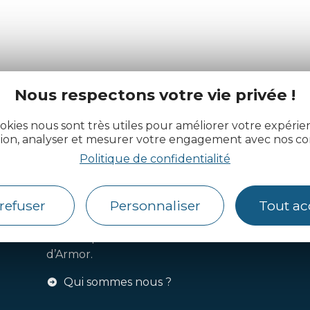
Nous respectons votre vie privée !
actualité des Côtes d’Armor
okies nous sont très utiles pour améliorer votre expéri
tion, analyser et mesurer votre engagement avec nos co
Politique de confidentialité
refuser
Personnaliser
Tout ac
Côtes d’Armor Destination
Agence de Développement
Touristique et d’Attractivité des Côtes
d’Armor.
Qui sommes nous ?