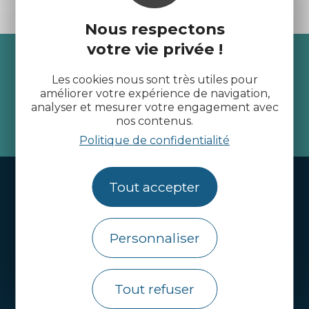
Nous respectons
votre vie privée !
Recevez l’actualité des
Côtes d’Armor
Les cookies nous sont très utiles pour
améliorer votre expérience de navigation,
analyser et mesurer votre engagement avec
nos contenus.
je m'abonne
Politique de confidentialité
Handi-tourisme
Tout accepter
Webcams
Brochures
Personnaliser
Infos pratiques
Tout refuser
Côtes d’Armor Destination
Agence de Développement Touristique et