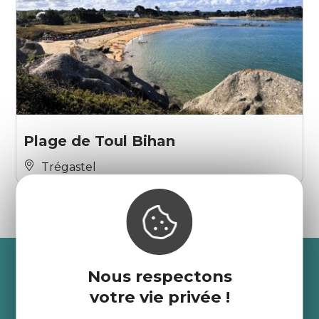
Plage de Toul Bihan
Trégastel
Recevez l’actualité des
Nous respectons
Côtes d’Armor
votre vie privée !