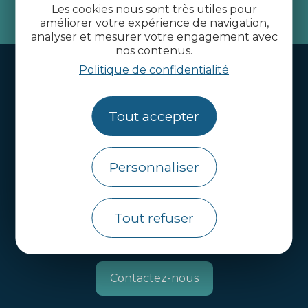
Les cookies nous sont très utiles pour
je m'abonne
améliorer votre expérience de navigation,
analyser et mesurer votre engagement avec
nos contenus.
Handi-tourisme
Politique de confidentialité
Webcams
Tout accepter
Brochures
Infos pratiques
Personnaliser
Côtes d’Armor Destination
Agence de Développement Touristique et
d’Attractivité des Côtes d’Armor.
Tout refuser
Qui sommes nous ?
Contactez-nous