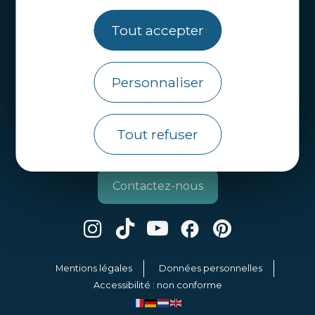
Brochures
Tout accepter
Infos pratiques
Personnaliser
Côtes d’Armor Destination
Agence de Développement Touristique et
d’Attractivité des Côtes d’Armor.
Tout refuser
Qui sommes nous ?
Contactez-nous
Mentions légales
Données personnelles
Accessibilité : non conforme