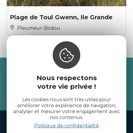
Plage de Toul Gwenn, Ile Grande
Pleumeur-Bodou
Recevez l’actualité des
Nous respectons
Côtes d’Armor
votre vie privée !
je m'abonne
Les cookies nous sont très utiles pour
améliorer votre expérience de navigation,
analyser et mesurer votre engagement avec
nos contenus.
Handi-tourisme
Politique de confidentialité
Webcams