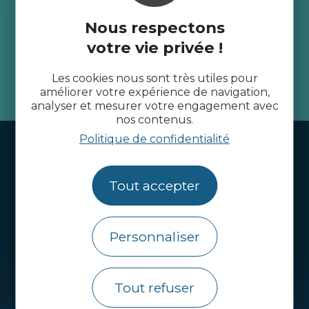
Recevez l’actualité des
Nous respectons
Côtes d’Armor
votre vie privée !
Les cookies nous sont très utiles pour
je m'abonne
améliorer votre expérience de navigation,
analyser et mesurer votre engagement avec
nos contenus.
Politique de confidentialité
Handi-tourisme
Webcams
Tout accepter
Brochures
Infos pratiques
Personnaliser
Côtes d’Armor Destination
Agence de Développement Touristique et
Tout refuser
d’Attractivité des Côtes d’Armor.