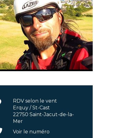
RDV selon le vent
Erquy / St-Cast
22750 Saint-Jacut-de-la-
Mer
Voir le numéro