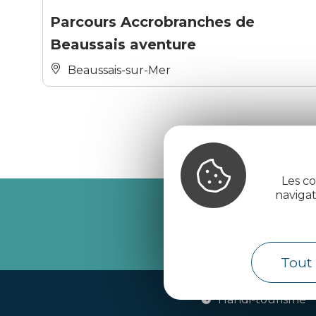
Parcours Accrobranches de
Beaussais aventure
Beaussais-sur-Mer
Les co
naviga
Recevez l’
Tout 
Handi-tourisme