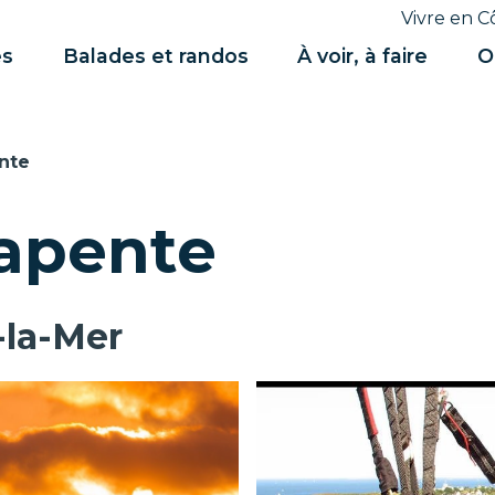
Vivre en C
es
Balades et randos
À voir, à faire
O
nte
rapente
-la-Mer