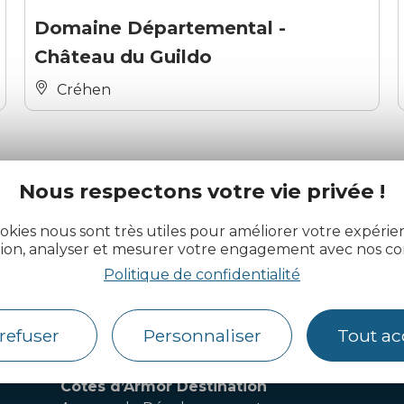
Domaine Départemental -
Château du Guildo
Créhen
Nous respectons votre vie privée !
okies nous sont très utiles pour améliorer votre expéri
tion, analyser et mesurer votre engagement avec nos co
Politique de confidentialité
actualité des Côtes d’Armor
refuser
Personnaliser
Tout ac
Côtes d’Armor Destination