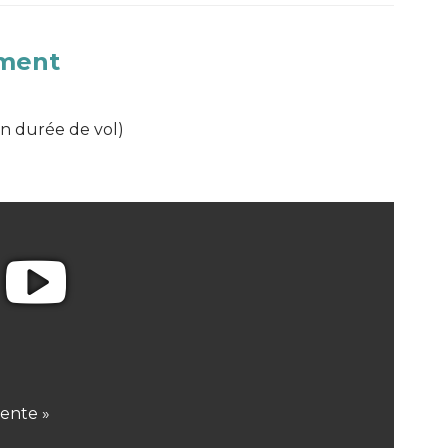
ement
lon durée de vol)
pente »