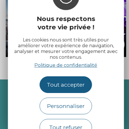
Sortir en
Nous respectons
Les temps
Côtes
votre vie privée !
forts
d’Armor
Les cookies nous sont très utiles pour
(page 5)
(page 5)
améliorer votre expérience de navigation,
analyser et mesurer votre engagement avec
nos contenus.
Politique de confidentialité
Tout accepter
Recevez l’actualité des
Côtes d’Armor
Personnaliser
je m'abonne
Tout refuser