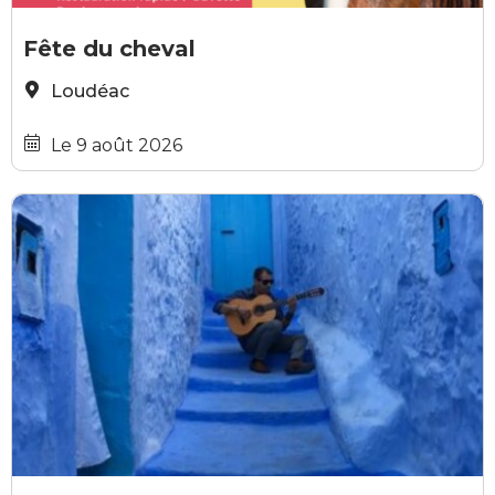
GRATUIT
Société hippique Loudéac
Fête du cheval
Loudéac
Le 9 août 2026