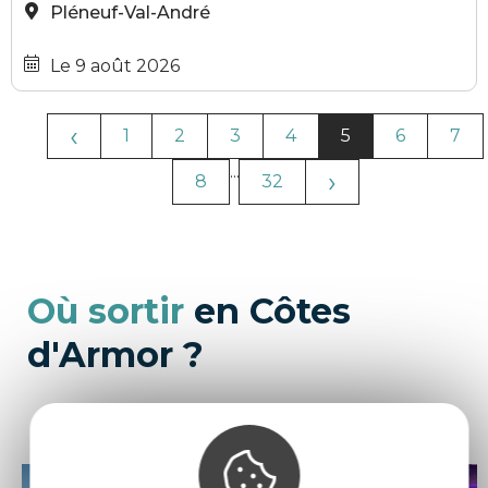
Pléneuf-Val-André
Le 9 août 2026
‹
1
2
3
4
5
6
7
...
›
8
32
Où sortir
en Côtes
d'Armor ?