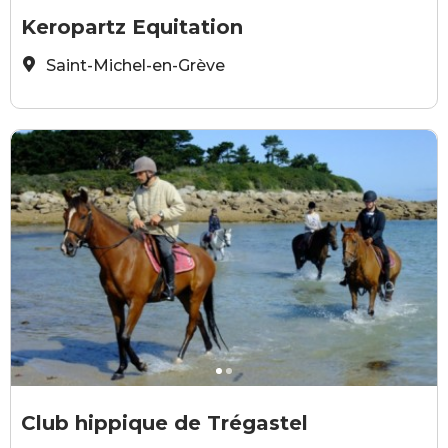
centre-equestre-keropartz
©
Keropartz Equitation
Saint-Michel-en-Grève
Club hippique
C
Club hippique de Trégastel