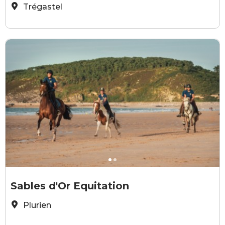
Trégastel
©Sables d'Or Equitation
©
Sables d'Or Equitation
Plurien