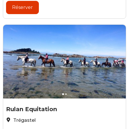
Réserver
Rulan équitation
p
Rulan Equitation
Trégastel