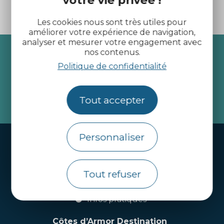
Les cookies nous sont très utiles pour
améliorer votre expérience de navigation,
analyser et mesurer votre engagement avec
Recevez l’actualité des
nos contenus.
Politique de confidentialité
Côtes d’Armor
Tout accepter
je m'abonne
Personnaliser
Handi-tourisme
Webcams
Tout refuser
Brochures
Infos pratiques
Côtes d’Armor Destination