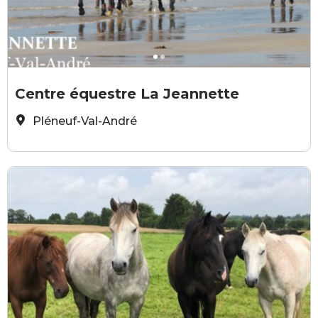
©CENTRE ÉQUESTRE LA JEANNETTE
©
Centre équestre La Jeannette
Pléneuf-Val-André