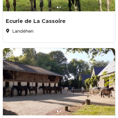
© Ecurie de la Cassoire
©
Ecurie de La Cassoire
Landéhen