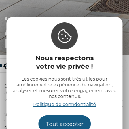
Accueil
Lannion
Agenda de
Lannion (page 10)
Nous respectons
votre vie privée !
e un verre
Agenda
Hébergements
Les cookies nous sont très utiles pour
améliorer votre expérience de navigation,
Que faire à
Lannion
en ce moment ? Tout au long
analyser et mesurer votre engagement avec
de l’année, de nombreux événements rythment la
nos contenus.
vie locale : festivals, marchés, concerts et animations.
Politique de confidentialité
Pour organiser vos vacances, découvrez aussi notre
guide pour préparer
votre séjour à Lannion
.
Consultez l'agenda des événements à venir ci-
Tout accepter
dessous.