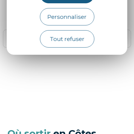
Personnaliser
Ooups !
Tout refuser
Pas de résultats pour cette recherche.
Où sortir
en Côtes