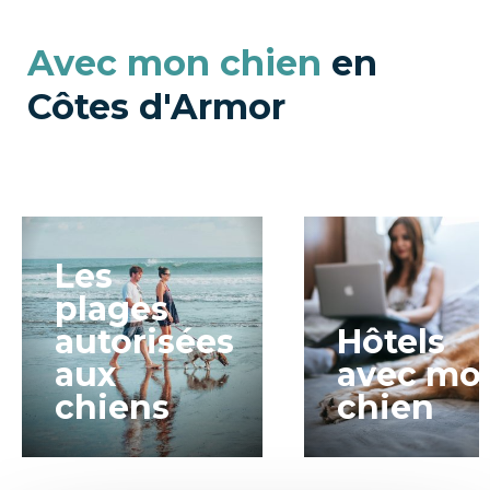
Avec mon chien
en
Côtes d'Armor
Les
plages
autorisées
Hôtels
aux
avec mo
chiens
chien