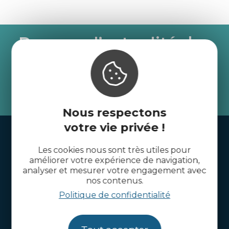
Recevez l’actualité des
Côtes d’Armor
je m'abonne
Nous respectons
votre vie privée !
Handi-tourisme
Les cookies nous sont très utiles pour
Webcams
améliorer votre expérience de navigation,
analyser et mesurer votre engagement avec
Brochures
nos contenus.
Infos pratiques
Politique de confidentialité
Côtes d’Armor Destination
Agence de Développement Touristique et