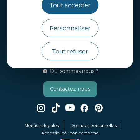
Tout accepter
Webcams
Brochures
Personnaliser
Infos pratiques
Côtes d’Armor Destination
Tout refuser
Agence de Développement Touristique et
d’Attractivité des Côtes d’Armor.
Qui sommes nous ?
Contactez-nous
Mentions légales
Données personnelles
Accessibilité : non conforme