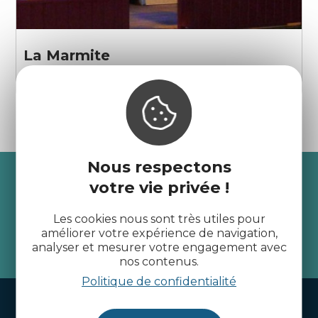
La Marmite
Erquy
Nous respectons
Recevez l’actualité des
votre vie privée !
Côtes d’Armor
Les cookies nous sont très utiles pour
améliorer votre expérience de navigation,
analyser et mesurer votre engagement avec
je m'abonne
nos contenus.
Politique de confidentialité
Handi-tourisme