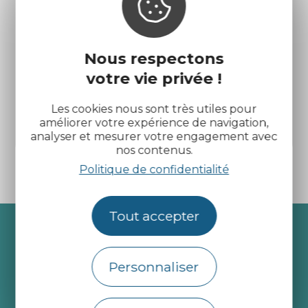
Nous respectons
votre vie privée !
Réserve naturelle nationale de la
Baie de Saint-Brieuc
Les cookies nous sont très utiles pour
améliorer votre expérience de navigation,
Saint-Brieuc
analyser et mesurer votre engagement avec
nos contenus.
Politique de confidentialité
Tout accepter
Recevez l’actualité des
Côtes d’Armor
Personnaliser
je m'abonne