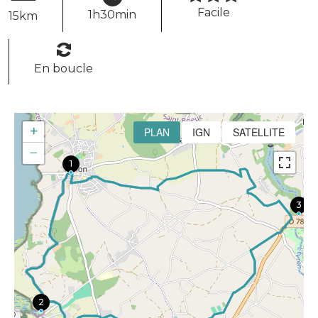
Facile
1h30min
15km
En boucle
+
PLAN
IGN
SATELLITE
−
1
3
2