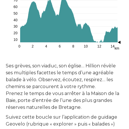
70
60
50
40
30
20
10
0
2
4
6
8
10
12
14
km
Ses grèves, son viaduc, son église… Hillion révèle
ses multiples facettes le temps d’une agréable
balade à vélo. Observez, écoutez, respirez… les
chemins se parcourent à votre rythme.
Prenez le temps de vous arrêter à la Maison de la
Baie, porte d’entrée de l’une des plus grandes
réserves naturelles de Bretagne.
Suivez cette boucle sur l’application de guidage
Geovelo (rubrique « explorer » puis « balades »)