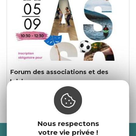
Forum des associations et des
loisirs
La Roche-Jaudy
Nous respectons
Recevez l’actualité des
votre vie privée !