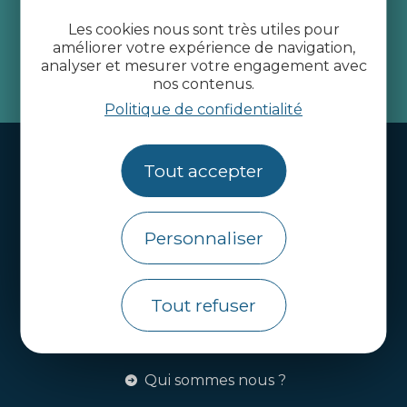
Côtes d’Armor
Les cookies nous sont très utiles pour
améliorer votre expérience de navigation,
analyser et mesurer votre engagement avec
nos contenus.
je m'abonne
Politique de confidentialité
Handi-tourisme
Tout accepter
Webcams
Brochures
Personnaliser
Infos pratiques
Côtes d’Armor Destination
Tout refuser
Agence de Développement Touristique et
d’Attractivité des Côtes d’Armor.
Qui sommes nous ?