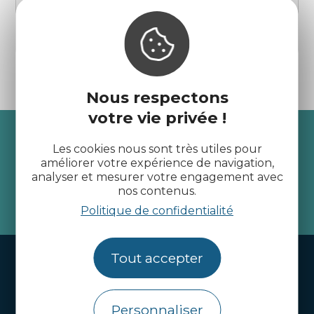
au Roudourou
Guingamp
Nous respectons
votre vie privée !
Recevez l’actualité des
Les cookies nous sont très utiles pour
Côtes d’Armor
améliorer votre expérience de navigation,
analyser et mesurer votre engagement avec
nos contenus.
je m'abonne
Politique de confidentialité
Tout accepter
Handi-tourisme
Webcams
Personnaliser
Brochures