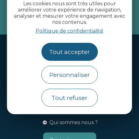
Côtes d’Armor
Les cookies nous sont très utiles pour
améliorer votre expérience de navigation,
analyser et mesurer votre engagement avec
je m'abonne
nos contenus.
Politique de confidentialité
Handi-tourisme
Tout accepter
Webcams
Brochures
Personnaliser
Infos pratiques
Côtes d’Armor Destination
Tout refuser
Agence de Développement Touristique et
d’Attractivité des Côtes d’Armor.
Qui sommes nous ?