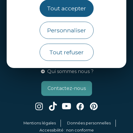
Tout accepter
Webcams
Brochures
Personnaliser
Infos pratiques
Côtes d’Armor Destination
Tout refuser
Agence de Développement Touristique et
d’Attractivité des Côtes d’Armor.
Qui sommes nous ?
Contactez-nous
Mentions légales
Données personnelles
Accessibilité : non conforme