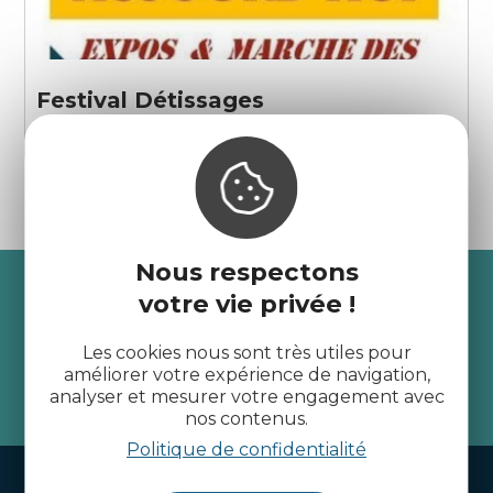
Festival Détissages
Saint-Thélo
Nous respectons
Recevez l’actualité des
votre vie privée !
Côtes d’Armor
Les cookies nous sont très utiles pour
améliorer votre expérience de navigation,
analyser et mesurer votre engagement avec
je m'abonne
nos contenus.
Politique de confidentialité
Handi-tourisme