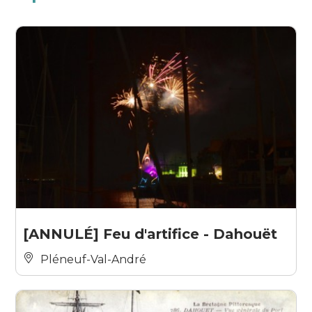
[ANNULÉ] Feu d'artifice - Dahouët
Pléneuf-Val-André