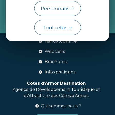
Côtes d’Armor
Personnaliser
je m'abonne
Tout refuser
Handi-tourisme
Webcams
Brochures
Infos pratiques
Côtes d’Armor Destination
Agence de Développement Touristique et
d’Attractivité des Côtes d’Armor.
Qui sommes nous ?