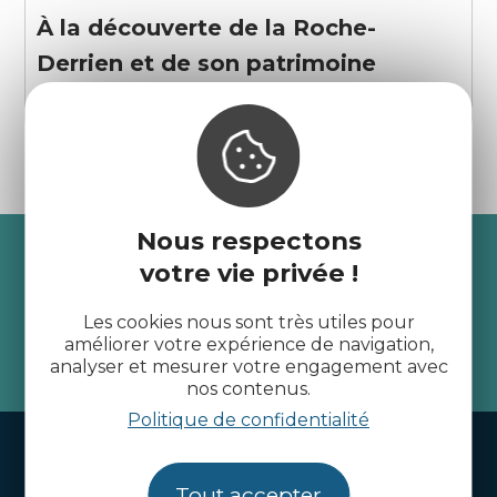
À la découverte de la Roche-
Derrien et de son patrimoine
La Roche-Jaudy
Nous respectons
Recevez l’actualité des
votre vie privée !
Côtes d’Armor
Les cookies nous sont très utiles pour
améliorer votre expérience de navigation,
je m'abonne
analyser et mesurer votre engagement avec
nos contenus.
Politique de confidentialité
Handi-tourisme
Webcams
Tout accepter