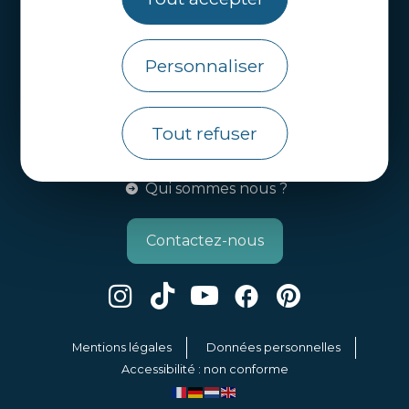
Brochures
Personnaliser
Infos pratiques
Côtes d’Armor Destination
Agence de Développement Touristique et
Tout refuser
d’Attractivité des Côtes d’Armor.
Qui sommes nous ?
Contactez-nous
Mentions légales
Données personnelles
Accessibilité : non conforme