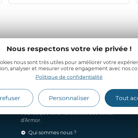
Nous respectons votre vie privée !
actualité des Côtes d’Armor
okies nous sont très utiles pour améliorer votre expéri
tion, analyser et mesurer votre engagement avec nos co
Politique de confidentialité
refuser
Personnaliser
Tout ac
Côtes d’Armor Destination
Agence de Développement
Touristique et d’Attractivité des Côtes
d’Armor.
Qui sommes nous ?