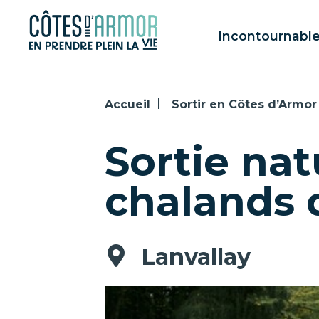
Panneau de gestion des cookies
Incontournabl
Accueil
Sortir en Côtes d’Armor
Sortie nat
chalands 
Lanvallay