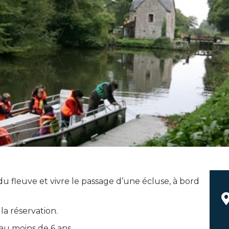
u fleuve et vivre le passage d’une écluse, à bord
a réservation.
au moins de 6 ans.