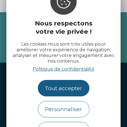
Recevez l’actualité des
Nous respectons
votre vie privée !
Côtes d’Armor
Les cookies nous sont très utiles pour
améliorer votre expérience de navigation,
je m'abonne
analyser et mesurer votre engagement avec
nos contenus.
Politique de confidentialité
Handi-tourisme
Webcams
Tout accepter
Brochures
Infos pratiques
Personnaliser
Côtes d’Armor Destination
Agence de Développement Touristique et