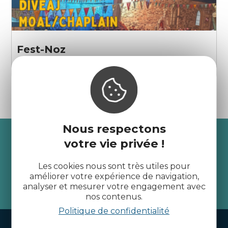
Fest-Noz
Tressignaux
Nous respectons
Recevez l’actualité des
votre vie privée !
Côtes d’Armor
Les cookies nous sont très utiles pour
améliorer votre expérience de navigation,
analyser et mesurer votre engagement avec
je m'abonne
nos contenus.
Politique de confidentialité
Handi-tourisme