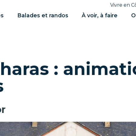
Vivre en C
es
Balades et randos
À voir, à faire
O
haras : animati
s
r