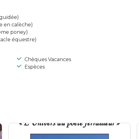
e guidée)
de en calèche)
ptême poney)
ctacle équestre)
Chèques Vacances
Espèces