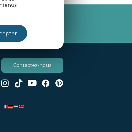
ntenus.
je m'abonne
cepter
Contactez-nous