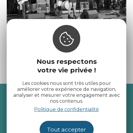
Marché - Concert : Gad Zukes
Saint-Cast-le-Guildo
Nous respectons
votre vie privée !
Les cookies nous sont très utiles pour
améliorer votre expérience de navigation,
Recevez l’actualité des
analyser et mesurer votre engagement avec
nos contenus.
Côtes d’Armor
Politique de confidentialité
je m'abonne
Tout accepter