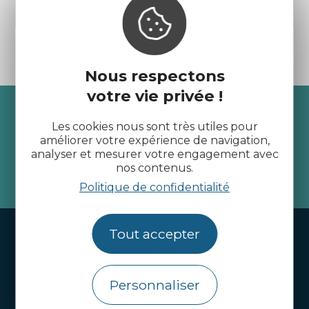
Dinan
Nous respectons
votre vie privée !
Recevez l’actualité des
Les cookies nous sont très utiles pour
Côtes d’Armor
améliorer votre expérience de navigation,
analyser et mesurer votre engagement avec
nos contenus.
je m'abonne
Politique de confidentialité
Handi-tourisme
Tout accepter
Webcams
Personnaliser
Brochures