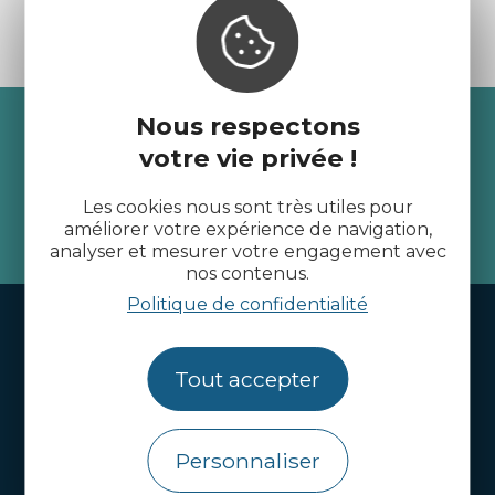
Recevez l’actualité des
Nous respectons
votre vie privée !
Côtes d’Armor
Les cookies nous sont très utiles pour
améliorer votre expérience de navigation,
je m'abonne
analyser et mesurer votre engagement avec
nos contenus.
Politique de confidentialité
Handi-tourisme
Webcams
Tout accepter
Brochures
Infos pratiques
Personnaliser