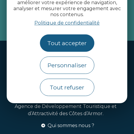
améliorer votre expérience de navigation,
Côtes d’Armor
analyser et mesurer votre engagement avec
nos contenus.
Politique de confidentialité
je m'abonne
Tout accepter
Handi-tourisme
Webcams
Personnaliser
Brochures
Infos pratiques
Tout refuser
Côtes d’Armor Destination
Agence de Développement Touristique et
d’Attractivité des Côtes d’Armor.
Qui sommes nous ?