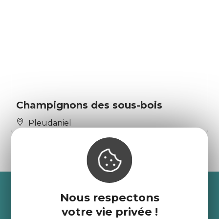
Champignons des sous-bois
Pleudaniel
Recevez l’actualité des
Nous respectons
Côtes d’Armor
votre vie privée !