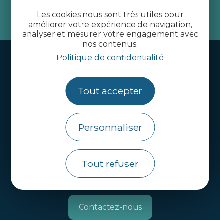
Les cookies nous sont très utiles pour
je m'abonne
améliorer votre expérience de navigation,
analyser et mesurer votre engagement avec
nos contenus.
Handi-tourisme
Politique de confidentialité
Webcams
Tout accepter
Brochures
Infos pratiques
Personnaliser
Côtes d’Armor Destination
Agence de Développement Touristique et
d’Attractivité des Côtes d’Armor.
Tout refuser
Qui sommes nous ?
Contactez-nous