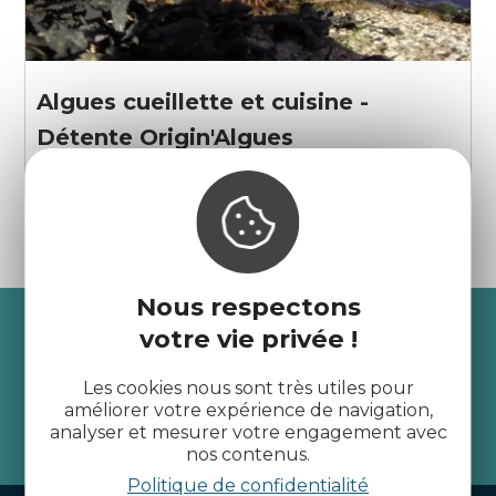
Algues cueillette et cuisine -
Détente Origin'Algues
Trégastel
Nous respectons
Recevez l’actualité des
votre vie privée !
Côtes d’Armor
Les cookies nous sont très utiles pour
améliorer votre expérience de navigation,
analyser et mesurer votre engagement avec
je m'abonne
nos contenus.
Politique de confidentialité