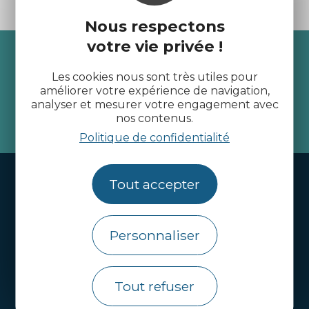
Nous respectons
votre vie privée !
Recevez l’actualité des
Côtes d’Armor
Les cookies nous sont très utiles pour
améliorer votre expérience de navigation,
analyser et mesurer votre engagement avec
nos contenus.
je m'abonne
Politique de confidentialité
Handi-tourisme
Tout accepter
Webcams
Brochures
Personnaliser
Infos pratiques
Tout refuser
Côtes d’Armor Destination
Agence de Développement Touristique et